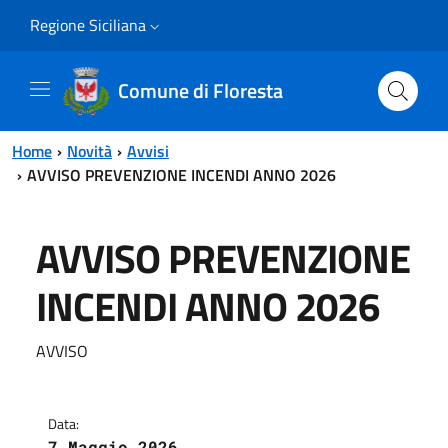
Vai al contenuto principale
Vai al menu principale
Regione Siciliana
Comune di Floresta
Home
Novità
Avvisi
AVVISO PREVENZIONE INCENDI ANNO 2026
AVVISO PREVENZIONE
INCENDI ANNO 2026
AVVISO
Data:
7 Maggio 2026