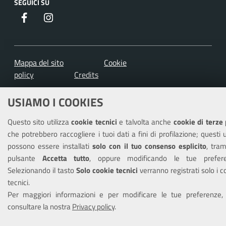
SEGUICI SU
Facebook
Instagram
Mappa del sito
Cookie
policy
Credits
USIAMO I COOKIES
Questo sito utilizza
cookie tecnici
e talvolta anche
cookie di terze 
che potrebbero raccogliere i tuoi dati a fini di profilazione; questi u
possono essere installati
solo con il tuo consenso esplicito
, tram
pulsante
Accetta tutto
, oppure modificando le tue prefere
Selezionando il tasto
Solo cookie tecnici
verranno registrati solo i c
tecnici.
Per maggiori informazioni e per modificare le tue preferenze,
consultare la nostra
Privacy policy
.