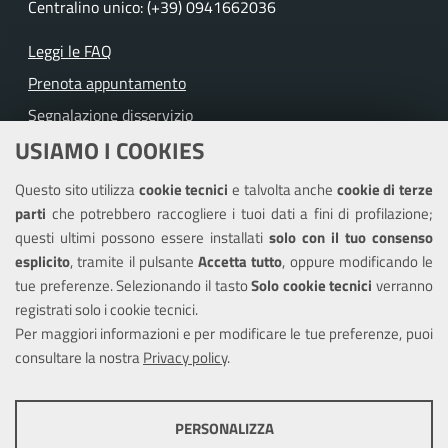
Centralino unico: (+39) 0941662036
Leggi le FAQ
Prenota appuntamento
Segnalazione disservizio
USIAMO I COOKIES
Richiesta assistenza
Questo sito utilizza
cookie tecnici
e talvolta anche
cookie di terze
Amministrazione trasparente
parti
che potrebbero raccogliere i tuoi dati a fini di profilazione;
Informativa privacy
questi ultimi possono essere installati
solo con il tuo consenso
Note legali
esplicito
, tramite il pulsante
Accetta tutto
, oppure modificando le
tue preferenze. Selezionando il tasto
Solo cookie tecnici
verranno
Piano di miglioramento dei servizi
registrati solo i cookie tecnici.
Dichiarazione di accessibilità
Per maggiori informazioni e per modificare le tue preferenze, puoi
consultare la nostra
Privacy policy
.
SEGUICI SU
PERSONALIZZA
Facebook
Instagram