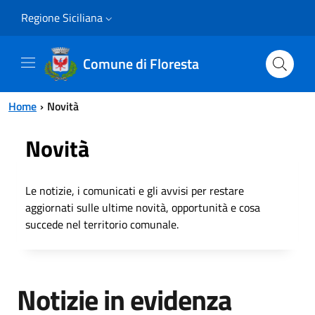
Vai al contenuto principale
Vai al menu principale
Regione Siciliana
Comune di Floresta
Home
Novità
Novità
Le notizie, i comunicati e gli avvisi per restare
aggiornati sulle ultime novità, opportunità e cosa
succede nel territorio comunale.
Notizie in evidenza