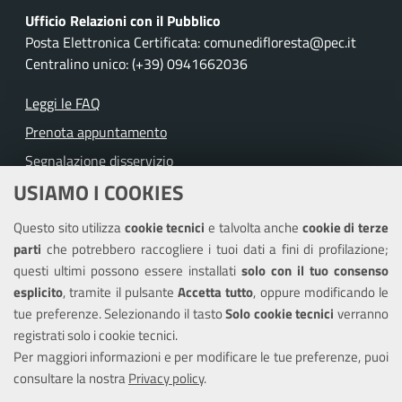
Ufficio Relazioni con il Pubblico
Posta Elettronica Certificata: comunedifloresta@pec.it
Centralino unico: (+39) 0941662036
Leggi le FAQ
Prenota appuntamento
Segnalazione disservizio
USIAMO I COOKIES
Richiesta assistenza
Questo sito utilizza
cookie tecnici
e talvolta anche
cookie di terze
Amministrazione trasparente
parti
che potrebbero raccogliere i tuoi dati a fini di profilazione;
Informativa privacy
questi ultimi possono essere installati
solo con il tuo consenso
Note legali
esplicito
, tramite il pulsante
Accetta tutto
, oppure modificando le
tue preferenze. Selezionando il tasto
Solo cookie tecnici
verranno
Piano di miglioramento dei servizi
registrati solo i cookie tecnici.
Dichiarazione di accessibilità
Per maggiori informazioni e per modificare le tue preferenze, puoi
consultare la nostra
Privacy policy
.