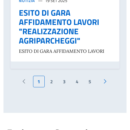
NOTIZIA
19 SET 2025
ESITO DI GARA
AFFIDAMENTO LAVORI
"REALIZZAZIONE
AGRIPARCHEGGI"
ESITO DI GARA AFFIDAMENTO LAVORI
1
2
3
4
5
Prima pagina
Pagina succ