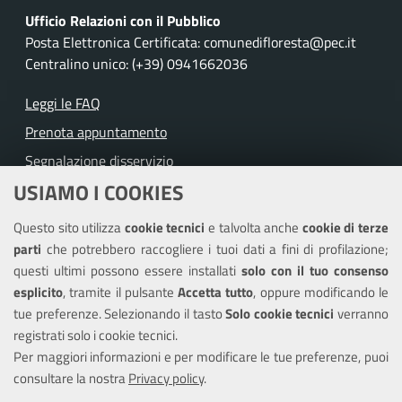
Ufficio Relazioni con il Pubblico
Posta Elettronica Certificata: comunedifloresta@pec.it
Centralino unico: (+39) 0941662036
Leggi le FAQ
Prenota appuntamento
Segnalazione disservizio
USIAMO I COOKIES
Richiesta assistenza
Questo sito utilizza
cookie tecnici
e talvolta anche
cookie di terze
Amministrazione trasparente
parti
che potrebbero raccogliere i tuoi dati a fini di profilazione;
Informativa privacy
questi ultimi possono essere installati
solo con il tuo consenso
Note legali
esplicito
, tramite il pulsante
Accetta tutto
, oppure modificando le
tue preferenze. Selezionando il tasto
Solo cookie tecnici
verranno
Piano di miglioramento dei servizi
registrati solo i cookie tecnici.
Dichiarazione di accessibilità
Per maggiori informazioni e per modificare le tue preferenze, puoi
consultare la nostra
Privacy policy
.