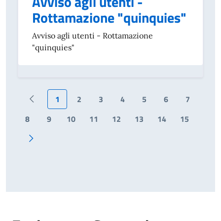
Avviso agli utenti -
Rottamazione "quinquies"
Avviso agli utenti - Rottamazione
"quinquies"
1
2
3
4
5
6
7
Prima pagina
8
9
10
11
12
13
14
15
Pagina successiva