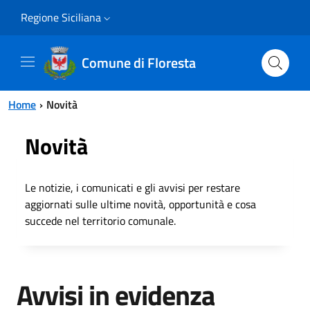
Vai al contenuto principale
Vai al menu principale
Regione Siciliana
Comune di Floresta
Home
Novità
Novità
Le notizie, i comunicati e gli avvisi per restare
aggiornati sulle ultime novità, opportunità e cosa
succede nel territorio comunale.
Avvisi in evidenza