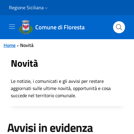
Vai al contenuto principale
Vai al menu principale
Regione Siciliana
Comune di Floresta
Home
Novità
Novità
Le notizie, i comunicati e gli avvisi per restare
aggiornati sulle ultime novità, opportunità e cosa
succede nel territorio comunale.
Avvisi in evidenza