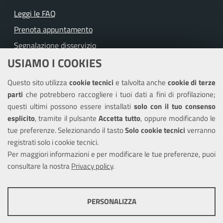
Leggi le FAQ
Prenota appuntamento
Segnalazione disservizio
USIAMO I COOKIES
Richiesta assistenza
Questo sito utilizza
cookie tecnici
e talvolta anche
cookie di terze
Amministrazione trasparente
parti
che potrebbero raccogliere i tuoi dati a fini di profilazione;
Informativa privacy
questi ultimi possono essere installati
solo con il tuo consenso
Note legali
esplicito
, tramite il pulsante
Accetta tutto
, oppure modificando le
tue preferenze. Selezionando il tasto
Solo cookie tecnici
verranno
Piano di miglioramento dei servizi
registrati solo i cookie tecnici.
Dichiarazione di accessibilità
Per maggiori informazioni e per modificare le tue preferenze, puoi
consultare la nostra
Privacy policy
.
SEGUICI SU
PERSONALIZZA
Facebook
Instagram
COOKIE TECNICI