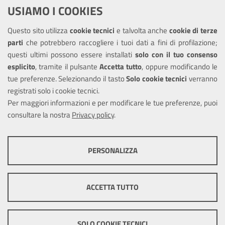
USIAMO I COOKIES
Richiesta assistenza
Questo sito utilizza
cookie tecnici
e talvolta anche
cookie di terze
Amministrazione trasparente
parti
che potrebbero raccogliere i tuoi dati a fini di profilazione;
Informativa privacy
questi ultimi possono essere installati
solo con il tuo consenso
Note legali
esplicito
, tramite il pulsante
Accetta tutto
, oppure modificando le
tue preferenze. Selezionando il tasto
Solo cookie tecnici
verranno
Piano di miglioramento dei servizi
registrati solo i cookie tecnici.
Dichiarazione di accessibilità
Per maggiori informazioni e per modificare le tue preferenze, puoi
consultare la nostra
Privacy policy
.
SEGUICI SU
PERSONALIZZA
Facebook
Instagram
COOKIE TECNICI
Questi cookie consentono la corretta navigazione del sito e la rendono
ACCETTA TUTTO
ottimale per ogni utente. Essi non raccolgono i tuoi dati e le tue
informazioni di navigazione per scopi di marketing e profilazione, e
Mappa del sito
Cookie
pertanto possono essere utilizzati senza bisogno di acquisire il tuo
policy
Credits
consenso.
SOLO COOKIE TECNICI