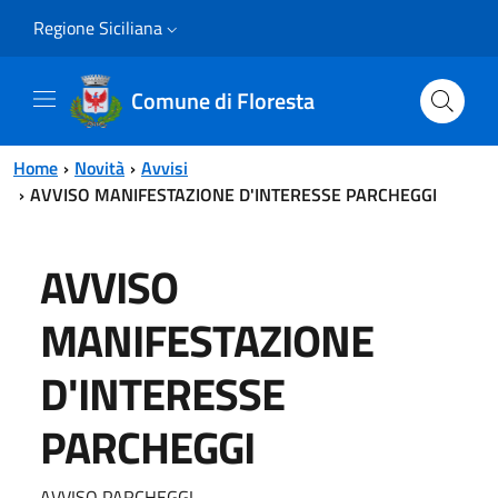
Vai al contenuto principale
Vai al menu principale
Regione Siciliana
Comune di Floresta
Home
Novità
Avvisi
AVVISO MANIFESTAZIONE D'INTERESSE PARCHEGGI
AVVISO
MANIFESTAZIONE
D'INTERESSE
PARCHEGGI
AVVISO PARCHEGGI