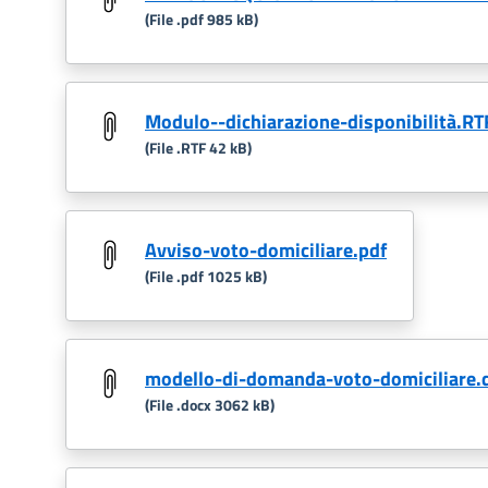
(File .pdf 985 kB)
Modulo--dichiarazione-disponibilità.RT
(File .RTF 42 kB)
Avviso-voto-domiciliare.pdf
(File .pdf 1025 kB)
modello-di-domanda-voto-domiciliare.
(File .docx 3062 kB)