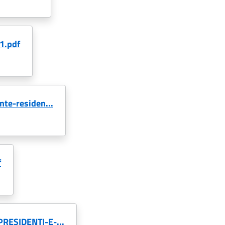
1.pdf
te-residen...
f
RESIDENTI-E-...