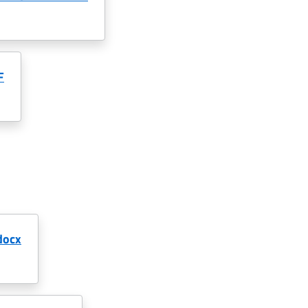
F
docx