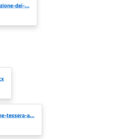
ione-dei-...
cx
e-tessera-a...