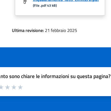
(File .pdf 43 kB)
Ultima revisione:
21 febbraio 2025
nto sono chiare le informazioni su questa pagina?
a 1 su 5
aluta 2 su 5
Valuta 3 su 5
Valuta 4 su 5
Valuta 5 su 5