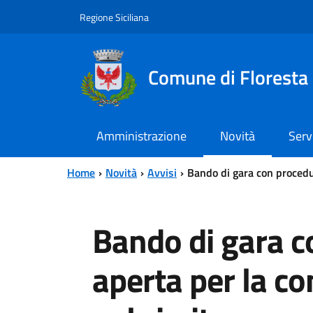
Vai al contenuto principale
Vai al menu principale
Regione Siciliana
Comune di Floresta
Amministrazione
Novità
Serv
Home
Novità
Avvisi
Bando di gara con procedu
Bando di gara c
aperta per la co