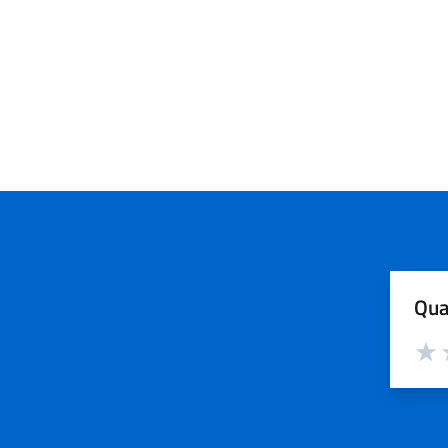
Qua
Valut
V