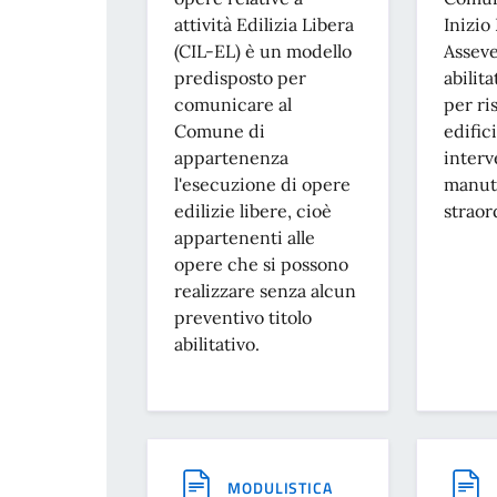
attività Edilizia Libera
Inizio
(CIL-EL) è un modello
Asseve
predisposto per
abilit
comunicare al
per ri
Comune di
edific
appartenenza
interv
l'esecuzione di opere
manut
edilizie libere, cioè
straor
appartenenti alle
opere che si possono
realizzare senza alcun
preventivo titolo
abilitativo.
MODULISTICA