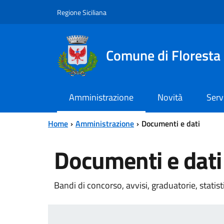
Vai al contenuto principale
Vai al menu principale
Regione Siciliana
Comune di Floresta
Amministrazione
Novità
Serv
Home
Amministrazione
Documenti e dati
Documenti e dati
Bandi di concorso, avvisi, graduatorie, statis