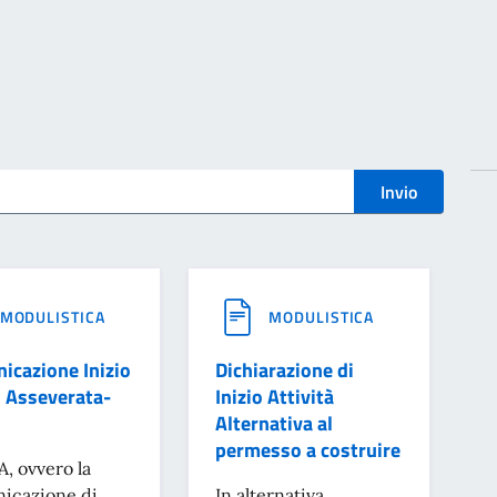
i
MODULISTICA
MODULISTICA
icazione Inizio
Dichiarazione di
i Asseverata-
Inizio Attività
Alternativa al
permesso a costruire
A, ovvero la
icazione di
In alternativa