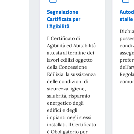
Segnalazione
Autod
Cartificata per
stalle
l'Agibilità
Dichia
Il Certificato di
posses
Agibilità ed Abitabilità
condiz
attesta al termine dei
asseg
lavori edilizi oggetto
prefer
della Concessione
dell'ar
Edilizia, la sussistenza
Regol
delle condizioni di
comun
sicurezza, igiene,
salubrità, risparmio
energetico degli
edifici e degli
impianti negli stessi
installati. Il Certificato
è Obbligatorio per