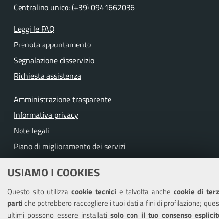
Centralino unico: (+39) 0941662036
Leggi le FAQ
Prenota appuntamento
Segnalazione disservizio
Richiesta assistenza
Amministrazione trasparente
Informativa privacy
Note legali
Piano di miglioramento dei servizi
Dichiarazione di accessibilità
USIAMO I COOKIES
Questo sito utilizza
cookie tecnici
e talvolta anche
cookie di ter
parti
che potrebbero raccogliere i tuoi dati a fini di profilazione; ques
SEGUICI SU
ultimi possono essere installati
solo con il tuo consenso esplicit