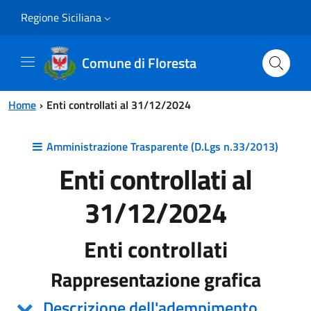
Vai al contenuto principale
Vai al menu principale
Regione Siciliana
Comune di Floresta
Home
Enti controllati al 31/12/2024
Amministrazione Trasparente (D.Lgs n.33/2013)
Enti controllati al
31/12/2024
Enti controllati
Rappresentazione grafica
Descrizione dell'adempimento