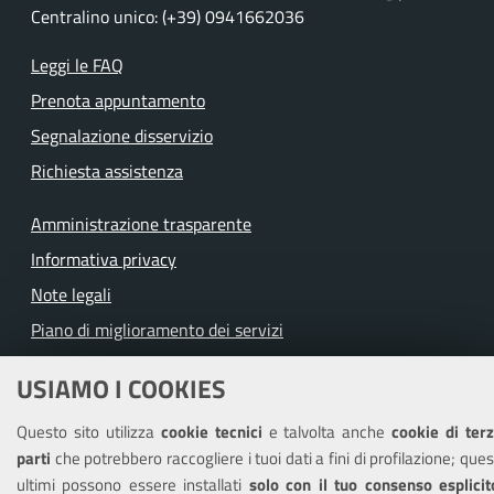
Centralino unico: (+39) 0941662036
Leggi le FAQ
Prenota appuntamento
Segnalazione disservizio
Richiesta assistenza
Amministrazione trasparente
Informativa privacy
Note legali
Piano di miglioramento dei servizi
Dichiarazione di accessibilità
USIAMO I COOKIES
Questo sito utilizza
cookie tecnici
e talvolta anche
cookie di ter
parti
che potrebbero raccogliere i tuoi dati a fini di profilazione; ques
SEGUICI SU
ultimi possono essere installati
solo con il tuo consenso esplicit