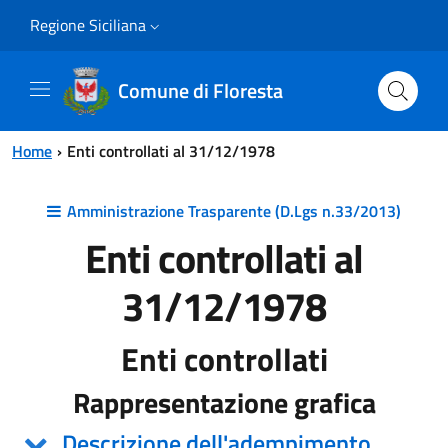
Vai al contenuto principale
Vai al menu principale
Regione Siciliana
Comune di Floresta
Home
Enti controllati al 31/12/1978
Amministrazione Trasparente (D.Lgs n.33/2013)
Enti controllati al
31/12/1978
Enti controllati
Rappresentazione grafica
Descrizione dell'adempimento