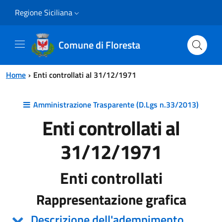
Vai al contenuto principale
Vai al menu principale
Regione Siciliana
Comune di Floresta
Home
Enti controllati al 31/12/1971
Amministrazione Trasparente (D.Lgs n.33/2013)
Enti controllati al
31/12/1971
Enti controllati
Rappresentazione grafica
Descrizione dell'adempimento