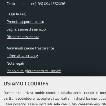
Centralino unico: (+39) 0941662036
Leggi le FAQ
Prenota appuntamento
Segnalazione disservizio
Richiesta assistenza
Amministrazione trasparente
Informativa privacy
Note legali
Piano di miglioramento dei servizi
Dichiarazione di accessibilità
USIAMO I COOKIES
Questo sito utilizza
cookie tecnici
e talvolta anche
cookie di ter
parti
che potrebbero raccogliere i tuoi dati a fini di profilazione; ques
SEGUICI SU
ultimi possono essere installati
solo con il tuo consenso esplicit