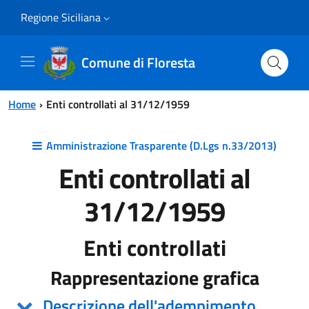
Vai al contenuto principale
Vai al menu principale
Regione Siciliana
Comune di Floresta
Home
Enti controllati al 31/12/1959
Amministrazione Trasparente (D.Lgs n.33/2013)
Enti controllati al
31/12/1959
Enti controllati
Rappresentazione grafica
Descrizione dell'adempimento