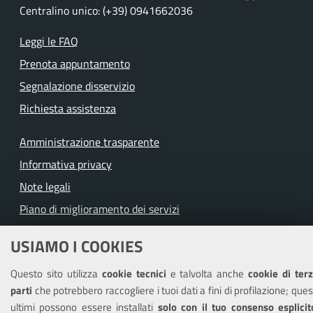
Centralino unico: (+39) 0941662036
Leggi le FAQ
Prenota appuntamento
Segnalazione disservizio
Richiesta assistenza
Amministrazione trasparente
Informativa privacy
Note legali
Piano di miglioramento dei servizi
Dichiarazione di accessibilità
USIAMO I COOKIES
Questo sito utilizza
cookie tecnici
e talvolta anche
cookie di ter
parti
che potrebbero raccogliere i tuoi dati a fini di profilazione; ques
SEGUICI SU
ultimi possono essere installati
solo con il tuo consenso esplicit