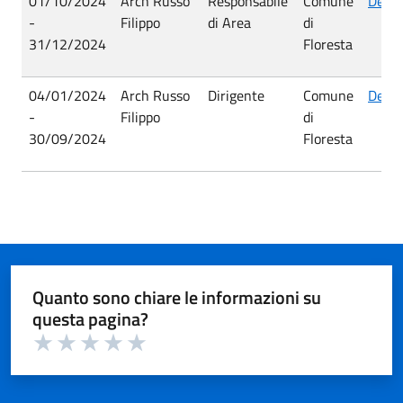
01/10/2024
Arch Russo
Responsabile
Comune
Detta
-
Filippo
di Area
di
31/12/2024
Floresta
04/01/2024
Arch Russo
Dirigente
Comune
Detta
-
Filippo
di
30/09/2024
Floresta
Quanto sono chiare le informazioni su
questa pagina?
Valuta 1 su 5
Valuta 2 su 5
Valuta 3 su 5
Valuta 4 su 5
Valuta 5 su 5