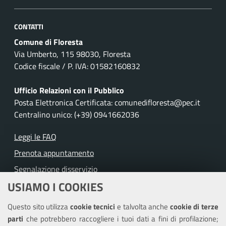
CONTATTI
Comune di Floresta
Via Umberto, 115 98030, Floresta
Codice fiscale / P. IVA: 01582160832
Ufficio Relazioni con il Pubblico
Posta Elettronica Certificata: comunedifloresta@pec.it
Centralino unico: (+39) 0941662036
Leggi le FAQ
Prenota appuntamento
Segnalazione disservizio
USIAMO I COOKIES
Richiesta assistenza
Questo sito utilizza
cookie tecnici
e talvolta anche
cookie di terze
Amministrazione trasparente
parti
che potrebbero raccogliere i tuoi dati a fini di profilazione;
Informativa privacy