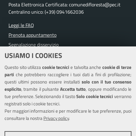
Posta Elettronica Certificata: comunedifloresta@pec.it
Centralino unico: (+39) 0941662036
Leggi le FAQ
Prenota appuntamento
Segnalazione disservizio
USIAMO I COOKIES
Richiesta assistenza
Questo sito utilizza
cookie tecnici
e talvolta anche
cookie di terze
Amministrazione trasparente
parti
che potrebbero raccogliere i tuoi dati a fini di profilazione;
Informativa privacy
questi ultimi possono essere installati
solo con il tuo consenso
Note legali
esplicito
, tramite il pulsante
Accetta tutto
, oppure modificando le
tue preferenze. Selezionando il tasto
Solo cookie tecnici
verranno
Piano di miglioramento dei servizi
registrati solo i cookie tecnici.
Dichiarazione di accessibilità
Per maggiori informazioni e per modificare le tue preferenze, puoi
consultare la nostra
Privacy policy
.
SEGUICI SU