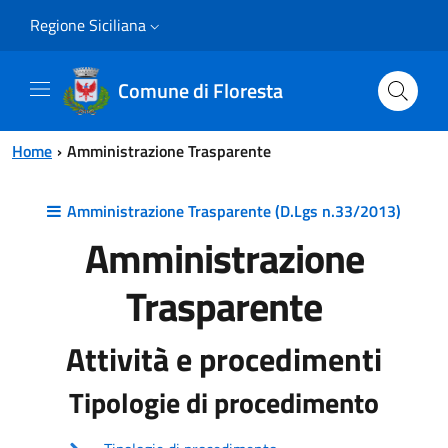
Vai al contenuto principale
Vai al menu principale
Regione Siciliana
Comune di Floresta
Home
Amministrazione Trasparente
Amministrazione Trasparente (D.Lgs n.33/2013)
Amministrazione
Trasparente
Attività e procedimenti
Tipologie di procedimento