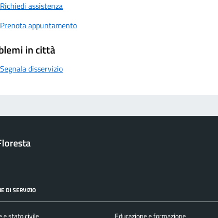
Richiedi assistenza
Prenota appuntamento
blemi in città
Segnala disservizio
loresta
E DI SERVIZIO
 e stato civile
Educazione e formazione