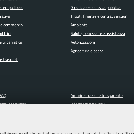
e tempo libero
Giustizia e sicurezza pubblica
orativa
Tributi, finanze e contravvenzioni
 e commercio
Ambiente
ubblici
Salute, benessere e assistenza
e urbanistica
Autorizzazioni
Agricoltura e pesca
e trasporti
 FAQ
Amministrazione trasparente
 appuntamento
Informativa privacy
ione disservizio
Note legali
a assistenza
Piano di miglioramento dei servizi
Dichiarazione di accessibilità
 di terze parti
che potrebbero raccogliere i tuoi dati a fini di profilaz