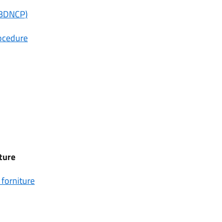
 (BDNCP)
rocedure
iture
 forniture