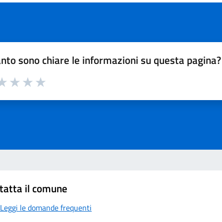
nto sono chiare le informazioni su questa pagina?
a 1 su 5
aluta 2 su 5
Valuta 3 su 5
Valuta 4 su 5
Valuta 5 su 5
tatta il comune
Leggi le domande frequenti