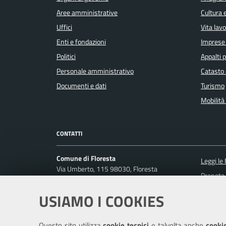
Aree amministrative
Cultura 
Uffici
Vita lav
Enti e fondazioni
Imprese
Politici
Appalti p
Personale amministrativo
Catasto 
Documenti e dati
Turismo
Mobilità 
CONTATTI
Comune di Floresta
Leggi le
Via Umberto, 115 98030, Floresta
Prenota
Codice fiscale / P. IVA: 01582160832
Segnalaz
USIAMO I COOKIES
Ufficio Relazioni con il Pubblico
Richiest
Posta Elettronica Certificata:
comunedifloresta@pec.it
Questo sito utilizza
cookie tecnici
e talvolta anche
cookie