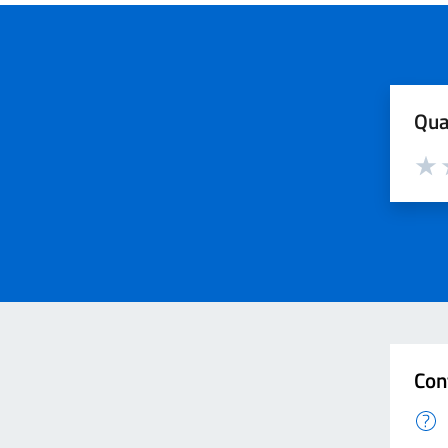
Qua
Valut
V
Con