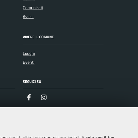
Comunicati
Avvisi
VIVERE IL COMUNE
Luoghi
Eventi
SEGUICI SU
Facebook
Instagram
ione; questi ultimi possono essere installati
solo con il tuo