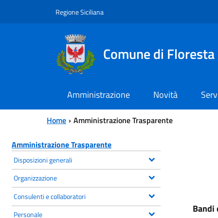
Vai al contenuto principale
Vai al menu principale
Regione Siciliana
Comune di Floresta
Amministrazione
Novità
Serv
Home
Amministrazione Trasparente
Amministrazione Trasparente
Disposizioni generali
Organizzazione
Consulenti e collaboratori
Bandi 
Personale