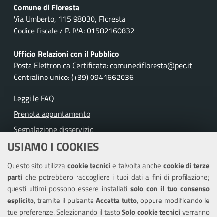
Comune di Floresta
Via Umberto, 115 98030, Floresta
Codice fiscale / P. IVA: 01582160832
Ufficio Relazioni con il Pubblico
Posta Elettronica Certificata: comunedifloresta@pec.it
Centralino unico: (+39) 0941662036
Leggi le FAQ
Prenota appuntamento
Segnalazione disservizio
USIAMO I COOKIES
Richiesta assistenza
Questo sito utilizza
cookie tecnici
e talvolta anche
cookie di terze
Amministrazione trasparente
parti
che potrebbero raccogliere i tuoi dati a fini di profilazione;
Informativa privacy
questi ultimi possono essere installati
solo con il tuo consenso
Note legali
esplicito
, tramite il pulsante
Accetta tutto
, oppure modificando le
tue preferenze. Selezionando il tasto
Solo cookie tecnici
verranno
Piano di miglioramento dei servizi