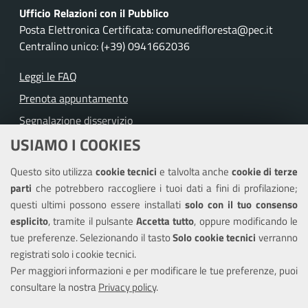
Ufficio Relazioni con il Pubblico
Posta Elettronica Certificata: comunedifloresta@pec.it
Centralino unico: (+39) 0941662036
Leggi le FAQ
Prenota appuntamento
Segnalazione disservizio
USIAMO I COOKIES
Richiesta assistenza
Questo sito utilizza
cookie tecnici
e talvolta anche
cookie di terze
Amministrazione trasparente
parti
che potrebbero raccogliere i tuoi dati a fini di profilazione;
Informativa privacy
questi ultimi possono essere installati
solo con il tuo consenso
Note legali
esplicito
, tramite il pulsante
Accetta tutto
, oppure modificando le
tue preferenze. Selezionando il tasto
Solo cookie tecnici
verranno
Piano di miglioramento dei servizi
registrati solo i cookie tecnici.
Dichiarazione di accessibilità
Per maggiori informazioni e per modificare le tue preferenze, puoi
consultare la nostra
Privacy policy
.