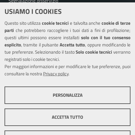
Segnalazione disservizio
USIAMO I COOKIES
Richiesta assistenza
Questo sito utilizza
cookie tecnici
e talvolta anche
cookie di terze
Amministrazione trasparente
parti
che potrebbero raccogliere i tuoi dati a fini di profilazione;
Informativa privacy
questi ultimi possono essere installati
solo con il tuo consenso
Note legali
esplicito
, tramite il pulsante
Accetta tutto
, oppure modificando le
tue preferenze. Selezionando il tasto
Solo cookie tecnici
verranno
Piano di miglioramento dei servizi
registrati solo i cookie tecnici.
Dichiarazione di accessibilità
Per maggiori informazioni e per modificare le tue preferenze, puoi
consultare la nostra
Privacy policy
.
SEGUICI SU
PERSONALIZZA
Facebook
Instagram
COOKIE TECNICI
Questi cookie consentono la corretta navigazione del sito e la rendono
ACCETTA TUTTO
ottimale per ogni utente. Essi non raccolgono i tuoi dati e le tue
informazioni di navigazione per scopi di marketing e profilazione, e
Mappa del sito
Cookie
pertanto possono essere utilizzati senza bisogno di acquisire il tuo
policy
Credits