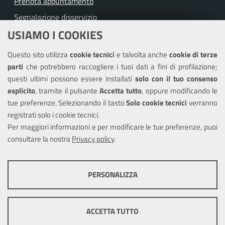
Prenota appuntamento
Segnalazione disservizio
USIAMO I COOKIES
Richiesta assistenza
Questo sito utilizza
cookie tecnici
e talvolta anche
cookie di terze
Amministrazione trasparente
parti
che potrebbero raccogliere i tuoi dati a fini di profilazione;
Informativa privacy
questi ultimi possono essere installati
solo con il tuo consenso
Note legali
esplicito
, tramite il pulsante
Accetta tutto
, oppure modificando le
tue preferenze. Selezionando il tasto
Solo cookie tecnici
verranno
Piano di miglioramento dei servizi
registrati solo i cookie tecnici.
Dichiarazione di accessibilità
Per maggiori informazioni e per modificare le tue preferenze, puoi
consultare la nostra
Privacy policy
.
SEGUICI SU
PERSONALIZZA
Facebook
Instagram
COOKIE TECNICI
Questi cookie consentono la corretta navigazione del sito e la rendono
ACCETTA TUTTO
ottimale per ogni utente. Essi non raccolgono i tuoi dati e le tue