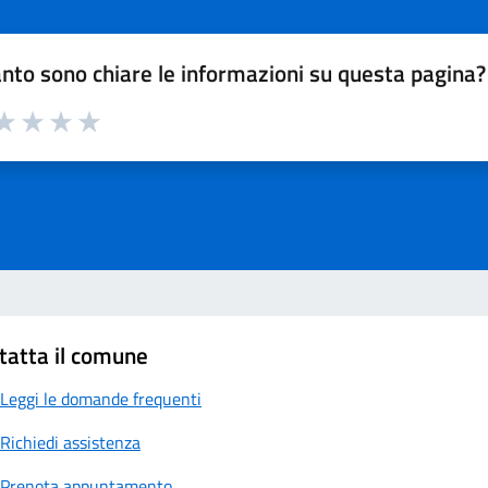
nto sono chiare le informazioni su questa pagina?
a 1 su 5
aluta 2 su 5
Valuta 3 su 5
Valuta 4 su 5
Valuta 5 su 5
tatta il comune
Leggi le domande frequenti
Richiedi assistenza
Prenota appuntamento