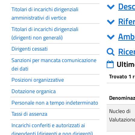
Desc
Titolari di incarichi dirigenziali
amministrativi di vertice
Rife
Titolari di incarichi dirigenziali
Ambi
(dirigenti non generali)
Dirigenti cessati
Rice
Sanzioni per mancata comunicazione
Ulti
dei dati
Trovato 1 
Posizioni organizzative
Dotazione organica
Denominaz
Personale non a tempo indeterminato
Nucleo di
Tassi di assenza
Valutazion
Incarichi conferiti e autorizzati ai
dipendenti (dirigenti e non dirigenti)