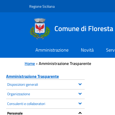
Vai al contenuto principale
Vai al menu principale
Regione Siciliana
Comune di Floresta
Amministrazione
Novità
Serv
Home
Amministrazione Trasparente
Amministrazione Trasparente
Disposizioni generali
Organizzazione
Consulenti e collaboratori
Personale