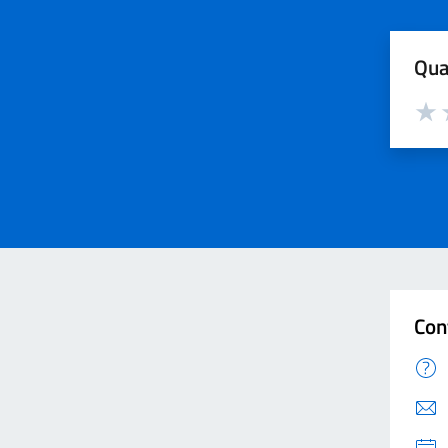
Qua
Valut
V
Con