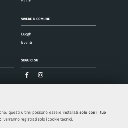
Avvisi
VIVERE IL COMUNE
Luoghi
Eventi
SEGUICI SU
Facebook
Instagram
ione; questi ultimi possono essere installati
solo con il tuo
ci
verranno registrati solo i cookie tecnici.