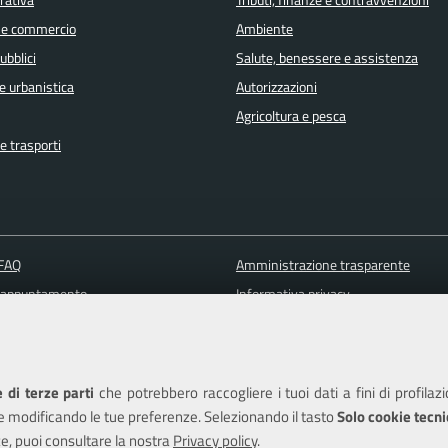
orativa
Tributi, finanze e contravvenzioni
 e commercio
Ambiente
ubblici
Salute, benessere e assistenza
e urbanistica
Autorizzazioni
Agricoltura e pesca
e trasporti
 FAQ
Amministrazione trasparente
 appuntamento
Informativa privacy
ione disservizio
Note legali
a assistenza
Piano di miglioramento dei servizi
Dichiarazione di accessibilità
 di terze parti
che potrebbero raccogliere i tuoi dati a fini di profilaz
e modificando le tue preferenze. Selezionando il tasto
Solo cookie tecni
e, puoi consultare la nostra
Privacy policy
.