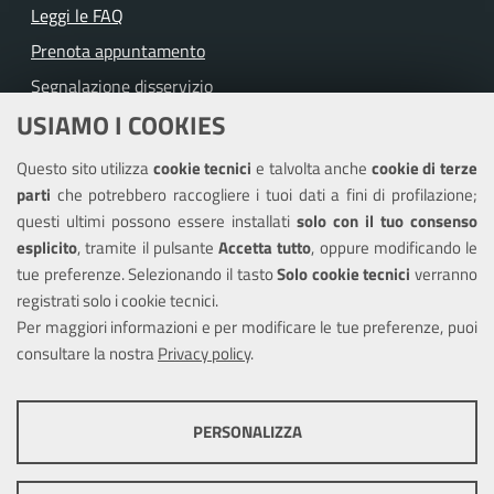
Leggi le FAQ
Prenota appuntamento
Segnalazione disservizio
USIAMO I COOKIES
Richiesta assistenza
Questo sito utilizza
cookie tecnici
e talvolta anche
cookie di terze
Amministrazione trasparente
parti
che potrebbero raccogliere i tuoi dati a fini di profilazione;
Informativa privacy
questi ultimi possono essere installati
solo con il tuo consenso
Note legali
esplicito
, tramite il pulsante
Accetta tutto
, oppure modificando le
tue preferenze. Selezionando il tasto
Solo cookie tecnici
verranno
Piano di miglioramento dei servizi
registrati solo i cookie tecnici.
Dichiarazione di accessibilità
Per maggiori informazioni e per modificare le tue preferenze, puoi
consultare la nostra
Privacy policy
.
SEGUICI SU
PERSONALIZZA
Facebook
Instagram
COOKIE TECNICI