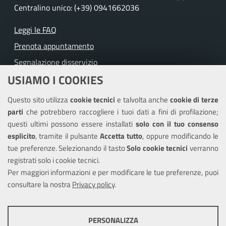
Centralino unico: (+39) 0941662036
Leggi le FAQ
Prenota appuntamento
Segnalazione disservizio
USIAMO I COOKIES
Richiesta assistenza
Questo sito utilizza
cookie tecnici
e talvolta anche
cookie di terze
Amministrazione trasparente
parti
che potrebbero raccogliere i tuoi dati a fini di profilazione;
Informativa privacy
questi ultimi possono essere installati
solo con il tuo consenso
Note legali
esplicito
, tramite il pulsante
Accetta tutto
, oppure modificando le
tue preferenze. Selezionando il tasto
Solo cookie tecnici
verranno
Piano di miglioramento dei servizi
registrati solo i cookie tecnici.
Dichiarazione di accessibilità
Per maggiori informazioni e per modificare le tue preferenze, puoi
consultare la nostra
Privacy policy
.
SEGUICI SU
PERSONALIZZA