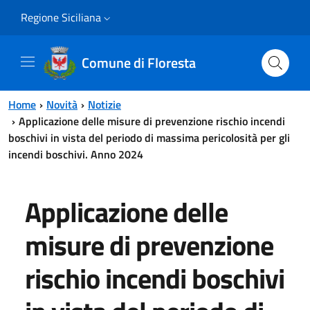
Vai al contenuto principale
Vai al menu principale
Regione Siciliana
Comune di Floresta
Home
Novità
Notizie
Applicazione delle misure di prevenzione rischio incendi
boschivi in vista del periodo di massima pericolosità per gli
incendi boschivi. Anno 2024
Applicazione delle
misure di prevenzione
rischio incendi boschivi