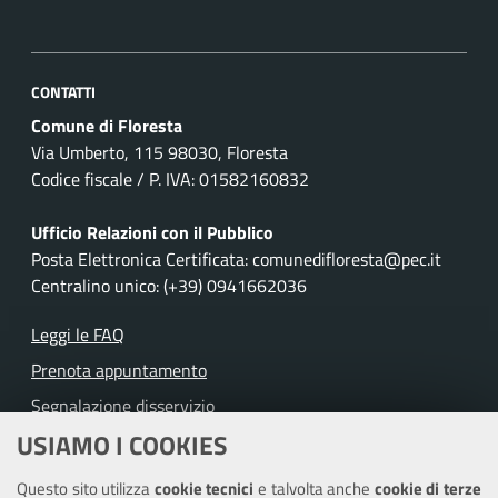
CONTATTI
Comune di Floresta
Via Umberto, 115 98030, Floresta
Codice fiscale / P. IVA: 01582160832
Ufficio Relazioni con il Pubblico
Posta Elettronica Certificata: comunedifloresta@pec.it
Centralino unico: (+39) 0941662036
Leggi le FAQ
Prenota appuntamento
Segnalazione disservizio
USIAMO I COOKIES
Richiesta assistenza
Questo sito utilizza
cookie tecnici
e talvolta anche
cookie di terze
Amministrazione trasparente