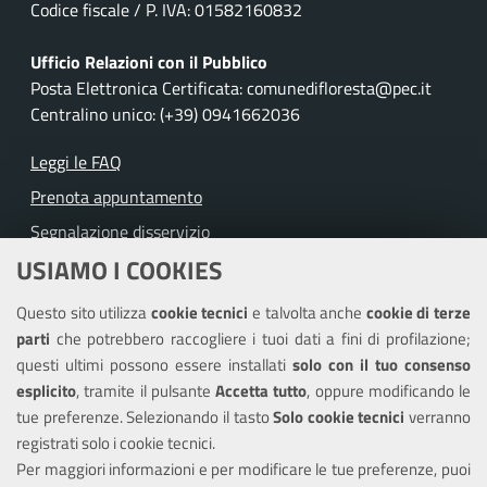
Codice fiscale / P. IVA: 01582160832
Ufficio Relazioni con il Pubblico
Posta Elettronica Certificata: comunedifloresta@pec.it
Centralino unico: (+39) 0941662036
Leggi le FAQ
Prenota appuntamento
Segnalazione disservizio
USIAMO I COOKIES
Richiesta assistenza
Questo sito utilizza
cookie tecnici
e talvolta anche
cookie di terze
Amministrazione trasparente
parti
che potrebbero raccogliere i tuoi dati a fini di profilazione;
Informativa privacy
questi ultimi possono essere installati
solo con il tuo consenso
Note legali
esplicito
, tramite il pulsante
Accetta tutto
, oppure modificando le
tue preferenze. Selezionando il tasto
Solo cookie tecnici
verranno
Piano di miglioramento dei servizi
registrati solo i cookie tecnici.
Dichiarazione di accessibilità
Per maggiori informazioni e per modificare le tue preferenze, puoi