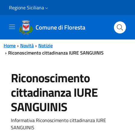
Vai al contenuto principale
Vai al menu principale
Regione Siciliana
Comune di Floresta
Home
Novità
Notizie
Riconoscimento cittadinanza IURE SANGUINIS
Riconoscimento
cittadinanza IURE
SANGUINIS
Informativa Riconoscimento cittadinanza IURE
SANGUINIS