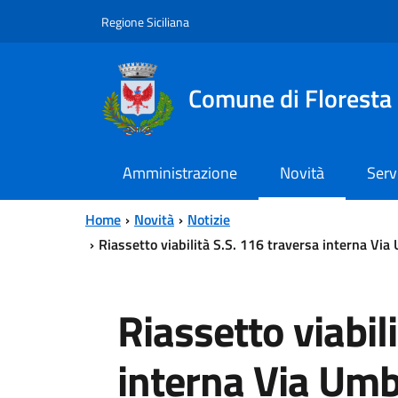
Vai al contenuto principale
Vai al menu principale
Regione Siciliana
Comune di Floresta
Amministrazione
Novità
Serv
Home
Novità
Notizie
Riassetto viabilità S.S. 116 traversa interna Via
Riassetto viabil
interna Via Umbe