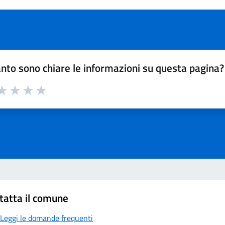
nto sono chiare le informazioni su questa pagina?
a 1 su 5
aluta 2 su 5
Valuta 3 su 5
Valuta 4 su 5
Valuta 5 su 5
tatta il comune
Leggi le domande frequenti