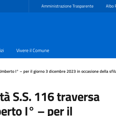
Amministrazione Trasparente
Albo 
izi
Vivere il Comune
 Umberto I° – per il giorno 3 dicembre 2023 in occasione della sfi
ità S.S. 116 traversa
rto I° – per il