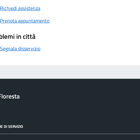
Richiedi assistenza
Prenota appuntamento
blemi in città
Segnala disservizio
loresta
E DI SERVIZIO