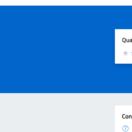
Qua
Valut
V
Con