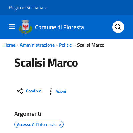
Vai al contenuto principale
Vai al menu principale
Regione Siciliana
Comune di Floresta
Home
Amministrazione
Politici
Scalisi Marco
Scalisi Marco
Condividi
Azioni
Argomenti
Accesso All'informazione