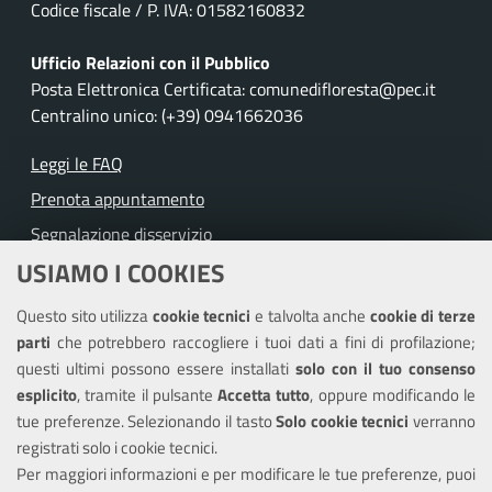
Codice fiscale / P. IVA: 01582160832
Ufficio Relazioni con il Pubblico
Posta Elettronica Certificata: comunedifloresta@pec.it
Centralino unico: (+39) 0941662036
Leggi le FAQ
Prenota appuntamento
Segnalazione disservizio
USIAMO I COOKIES
Richiesta assistenza
Questo sito utilizza
cookie tecnici
e talvolta anche
cookie di terze
Amministrazione trasparente
parti
che potrebbero raccogliere i tuoi dati a fini di profilazione;
Informativa privacy
questi ultimi possono essere installati
solo con il tuo consenso
Note legali
esplicito
, tramite il pulsante
Accetta tutto
, oppure modificando le
tue preferenze. Selezionando il tasto
Solo cookie tecnici
verranno
Piano di miglioramento dei servizi
registrati solo i cookie tecnici.
Dichiarazione di accessibilità
Per maggiori informazioni e per modificare le tue preferenze, puoi