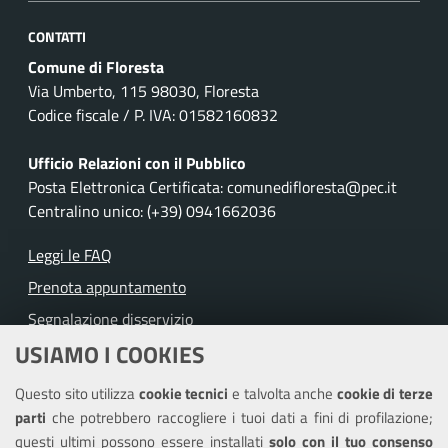
CONTATTI
Comune di Floresta
Via Umberto, 115 98030, Floresta
Codice fiscale / P. IVA: 01582160832
Ufficio Relazioni con il Pubblico
Posta Elettronica Certificata: comunedifloresta@pec.it
Centralino unico: (+39) 0941662036
Leggi le FAQ
Prenota appuntamento
Segnalazione disservizio
USIAMO I COOKIES
Richiesta assistenza
Questo sito utilizza
cookie tecnici
e talvolta anche
cookie di terze
Amministrazione trasparente
parti
che potrebbero raccogliere i tuoi dati a fini di profilazione;
Informativa privacy
questi ultimi possono essere installati
solo con il tuo consenso