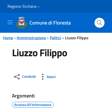
Vai al contenuto principale
Vai al menu principale
Regione Siciliana
Comune di Floresta
Home
Amministrazione
Politici
Liuzzo Filippo
Liuzzo Filippo
Condividi
Azioni
Argomenti
Accesso All'informazione