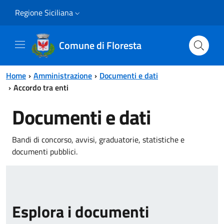
Vai al contenuto principale
Vai al menu principale
Regione Siciliana
Comune di Floresta
Home
Amministrazione
Documenti e dati
Accordo tra enti
Documenti e dati
Bandi di concorso, avvisi, graduatorie, statistiche e
documenti pubblici.
Esplora i documenti