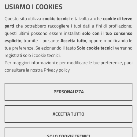
USIAMO I COOKIES
Richiesta assistenza
Questo sito utilizza
cookie tecnici
e talvolta anche
cookie di terze
Amministrazione trasparente
parti
che potrebbero raccogliere i tuoi dati a fini di profilazione;
Informativa privacy
questi ultimi possono essere installati
solo con il tuo consenso
Note legali
esplicito
, tramite il pulsante
Accetta tutto
, oppure modificando le
tue preferenze. Selezionando il tasto
Solo cookie tecnici
verranno
Piano di miglioramento dei servizi
registrati solo i cookie tecnici.
Dichiarazione di accessibilità
Per maggiori informazioni e per modificare le tue preferenze, puoi
consultare la nostra
Privacy policy
.
SEGUICI SU
PERSONALIZZA
Facebook
Instagram
COOKIE TECNICI
Questi cookie consentono la corretta navigazione del sito e la rendono
ACCETTA TUTTO
ottimale per ogni utente. Essi non raccolgono i tuoi dati e le tue
informazioni di navigazione per scopi di marketing e profilazione, e
Mappa del sito
Cookie
pertanto possono essere utilizzati senza bisogno di acquisire il tuo
policy
Credits
consenso.
SOLO COOKIE TECNICI