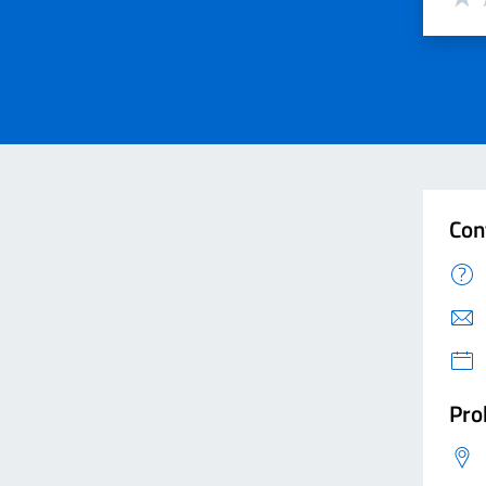
Valut
V
Con
Pro