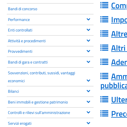
Comp
Bandi di concorso
Impo
Performance
Enti controllati
Altre
Attività e procedimenti
Altri
Provvedimenti
Adem
Bandi di gara e contratti
Sovvenzioni, contributi, sussidi, vantaggi
Ammo
economici
pubblic
Bilanci
Ulte
Beni immobili e gestione patrimonio
Prec
Controlli e rilievi sull'amministrazione
Servizi erogati