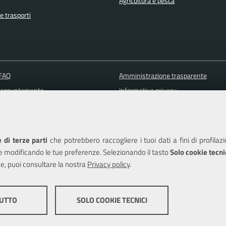
Agricoltura e pesca
e trasporti
 FAQ
Amministrazione trasparente
 appuntamento
Informativa privacy
ione disservizio
Note legali
a assistenza
Piano di miglioramento dei servizi
Dichiarazione di accessibilità
 di terze parti
che potrebbero raccogliere i tuoi dati a fini di profilaz
e modificando le tue preferenze. Selezionando il tasto
Solo cookie tecni
e, puoi consultare la nostra
Privacy policy
.
edits
TUTTO
SOLO COOKIE TECNICI
COOKIE DI PROFILAZ