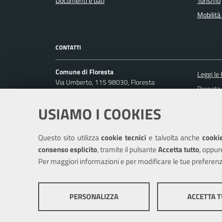
Documenti e dati
Turismo
Mobilità 
CONTATTI
Comune di Floresta
Leggi le
Via Umberto, 115 98030, Floresta
Prenota
Codice fiscale / P. IVA: 01582160832
Segnalaz
USIAMO I COOKIES
Ufficio Relazioni con il Pubblico
Richiest
Posta Elettronica Certificata:
comunedifloresta@pec.it
Questo sito utilizza
cookie tecnici
e talvolta anche
cookie
Centralino unico: (+39) 0941662036
consenso esplicito
, tramite il pulsante
Accetta tutto
, oppur
Per maggiori informazioni e per modificare le tue preferenz
Mappa del sito
Cookie policy
Cr
PERSONALIZZA
ACCETTA 
COOKIE TECNICI