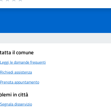
a 1 su 5
aluta 2 su 5
Valuta 3 su 5
Valuta 4 su 5
Valuta 5 su 5
tatta il comune
Leggi le domande frequenti
Richiedi assistenza
Prenota appuntamento
blemi in città
Segnala disservizio