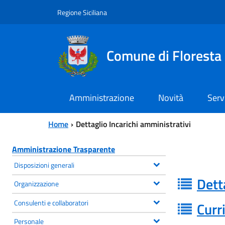
Vai al contenuto principale
Vai al menu principale
Regione Siciliana
Comune di Floresta
Amministrazione
Novità
Serv
Home
Dettaglio Incarichi amministrativi
Amministrazione Trasparente
Disposizioni generali
Dett
Organizzazione
Consulenti e collaboratori
Curr
Personale