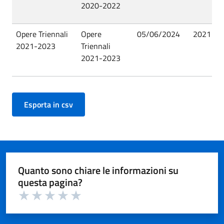
2020-2022
Opere Triennali
Opere
05/06/2024
2021
P
2021-2023
Triennali
2021-2023
Quanto sono chiare le informazioni su
questa pagina?
Valuta 1 su 5
Valuta 2 su 5
Valuta 3 su 5
Valuta 4 su 5
Valuta 5 su 5