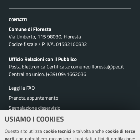
CONTATTI
Comune di Floresta
Via Umberto, 115 98030, Floresta
Codice fiscale / P. IVA: 01582160832
Ufficio Relazioni con il Pubblico
Posta Elettronica Certificata: comunedifloresta@pec.it
Centralino unico: (+39) 0941662036
Leggi le FAQ
Prenota appuntamento
Segnalazione disservizio
USIAMO I COOKIES
Richiesta assistenza
Questo sito utilizza
cookie tecnici
e talvolta anche
cookie di terze
Amministrazione trasparente
parti
che potrebbero raccogliere i tuoi dati a fini di profilazione;