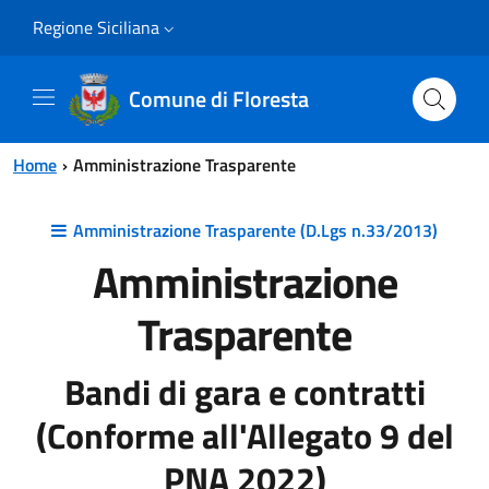
Vai al contenuto principale
Vai al menu principale
Regione Siciliana
Comune di Floresta
Home
Amministrazione Trasparente
Amministrazione Trasparente (D.Lgs n.33/2013)
Amministrazione
Trasparente
Bandi di gara e contratti
(Conforme all'Allegato 9 del
PNA 2022)