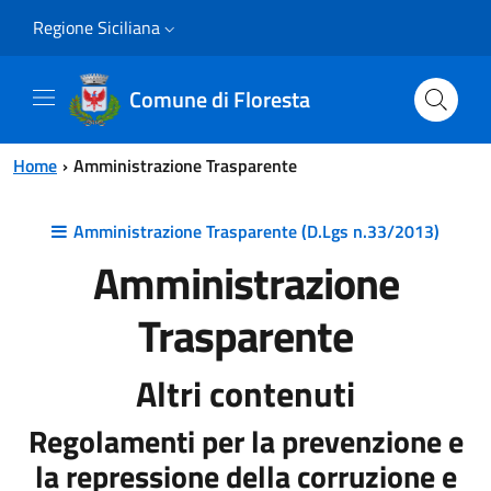
Vai al contenuto principale
Vai al menu principale
Regione Siciliana
Comune di Floresta
Home
Amministrazione Trasparente
Amministrazione Trasparente (D.Lgs n.33/2013)
Amministrazione
Trasparente
Altri contenuti
Regolamenti per la prevenzione e
la repressione della corruzione e