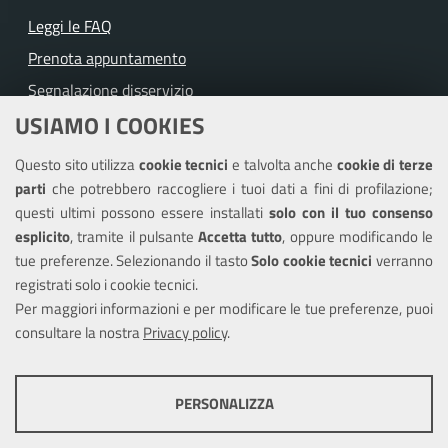
Leggi le FAQ
Prenota appuntamento
Segnalazione disservizio
USIAMO I COOKIES
Richiesta assistenza
Questo sito utilizza
cookie tecnici
e talvolta anche
cookie di terze
Amministrazione trasparente
parti
che potrebbero raccogliere i tuoi dati a fini di profilazione;
Informativa privacy
questi ultimi possono essere installati
solo con il tuo consenso
Note legali
esplicito
, tramite il pulsante
Accetta tutto
, oppure modificando le
tue preferenze. Selezionando il tasto
Solo cookie tecnici
verranno
Piano di miglioramento dei servizi
registrati solo i cookie tecnici.
Dichiarazione di accessibilità
Per maggiori informazioni e per modificare le tue preferenze, puoi
consultare la nostra
Privacy policy
.
SEGUICI SU
PERSONALIZZA
Facebook
Instagram
COOKIE TECNICI