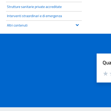
Strutture sanitarie private accreditate
Interventi straordinari e di emergenza
Altri contenuti
Qua
Valut
V