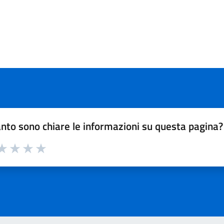
nto sono chiare le informazioni su questa pagina?
a 1 su 5
aluta 2 su 5
Valuta 3 su 5
Valuta 4 su 5
Valuta 5 su 5