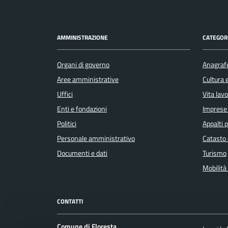
AMMINISTRAZIONE
CATEGORI
Organi di governo
Anagrafe
Aree amministrative
Cultura 
Uffici
Vita lav
Enti e fondazioni
Imprese
Politici
Appalti p
Personale amministrativo
Catasto 
Documenti e dati
Turismo
Mobilità 
CONTATTI
Comune di Floresta