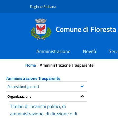
Vai al contenuto principale
Vai al menu principale
Regione Siciliana
Comune di Floresta
Amministrazione
Novità
Serv
Home
Amministrazione Trasparente
Amministrazione Trasparente
Disposizioni generali
Organizzazione
Titolari di incarichi politici, di
amministrazione, di direzione o di