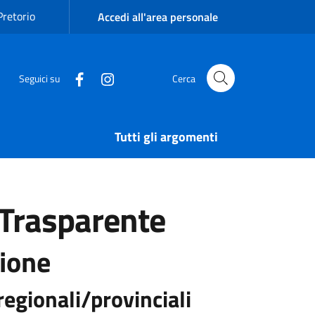
Pretorio
Accedi all'area personale
Seguici su
Cerca
Tutti gli argomenti
Trasparente
ione
regionali/provinciali